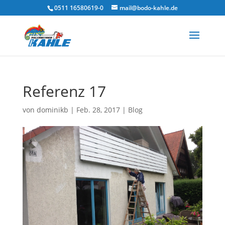
0511 16580619-0
mail@bodo-kahle.de
Referenz 17
von
dominikb
|
Feb. 28, 2017
|
Blog