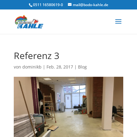
0511 16580619-0
mail@bodo-kahle.de
Referenz 3
von
dominikb
|
Feb. 28, 2017
|
Blog